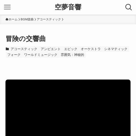
空夢音響
ホーム
BGM楽曲
アコースティック
冒険の交響曲
アコースティック
アンビエント
エピック
オーケストラ
シネマティック
フォーク
ワールドミュージック
雰囲気：神秘的