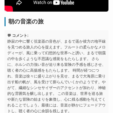
朝の音楽の旅
💬 コメント:
静寂の中に響く弦楽器の音色が、まるで遥か彼方の地平線
を見つめる旅人の心を捉えます。フルートの柔らかなメロ
ディーが、風に乗って幻想的な世界へと誘い、まるで朝靄
の中を歩くような不思議な感覚をもたらします。 さら
に、ホルンの力強い音が迫り来る冒険の予感を感じさせ、
聴く者の心に高揚感をもたらします。 時間が経つにつ
れ、音楽は徐々に盛り上がりを見せ、まるで大海原に乗り
出す船の帆が、風を受けて膨らんでいくかのようです。や
がて、繊細なシンセサイザーのアクセントが加わり、神秘
的な雰囲気を醸し出します。 この音楽は、世界を巡る旅
や新たな冒険の始まりを象徴し、心に残る感動を与えてく
れることでしょう。最後には、音楽が静かにフェードアウ
トし、聴く者の心に余韻を残します。