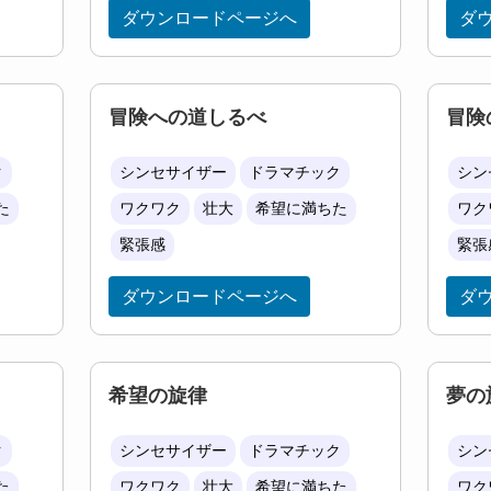
ダウンロードページへ
ダ
冒険への道しるべ
冒険
ク
シンセサイザー
ドラマチック
シン
た
ワクワク
壮大
希望に満ちた
ワク
緊張感
緊張
ダウンロードページへ
ダ
希望の旋律
夢の
ク
シンセサイザー
ドラマチック
シン
た
ワクワク
壮大
希望に満ちた
ワク