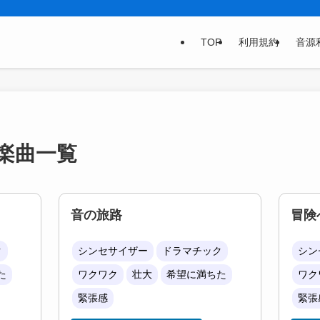
TOP
利用規約
音源
楽曲一覧
音の旅路
冒険
ク
シンセサイザー
ドラマチック
シン
た
ワクワク
壮大
希望に満ちた
ワク
緊張感
緊張