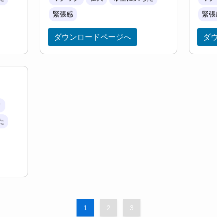
緊張感
緊張
ダウンロードページへ
ダ
ク
た
1
2
3